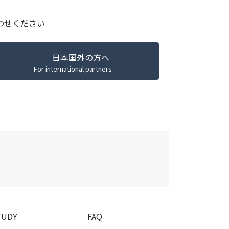
わせください
日本国外の方へ
For international partners
T
U
D
Y
F
A
Q