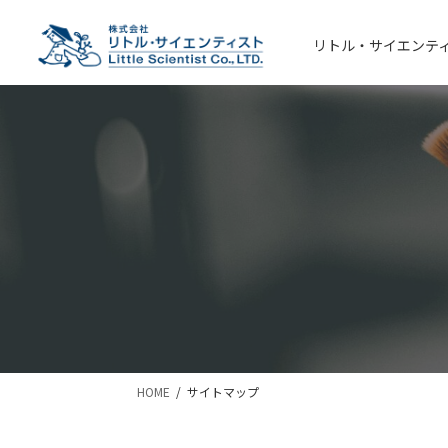
コ
ナ
ン
ビ
リトル・サイエンテ
テ
ゲ
ン
ー
ツ
シ
へ
ョ
ス
ン
キ
に
ッ
移
プ
動
HOME
サイトマップ