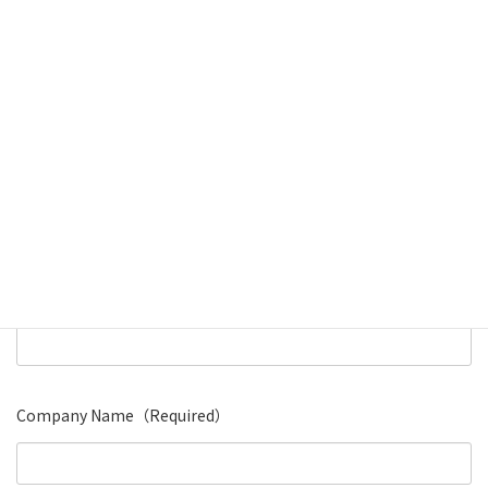
ム
リ
ン
ク
Inquiry Form
Name
（Required）
Company Name（Required）