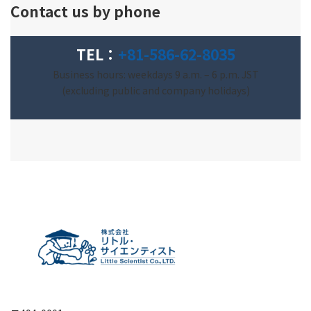
Contact us by phone
TEL：
+81-586-62-8035
Business hours: weekdays 9 a.m. – 6 p.m. JST
(excluding public and company holidays)