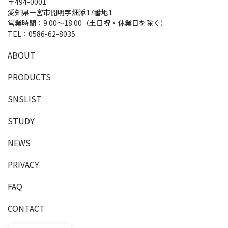
〒494-0001
愛知県一宮市開明字畑添17番地1
営業時間：9:00～18:00（土日祝・休業日を除く）
TEL：
0586-62-8035
A
B
O
U
T
P
R
O
D
U
C
T
S
SNSLIST
S
T
U
D
Y
NEWS
PRIVACY
F
A
Q
C
O
N
T
A
C
T