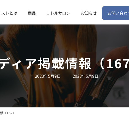
ィストとは
商品
リトルサロン
お知らせ
お問い合わ
ディア掲載情報（16
最
2023年5月9日
2023年5月9日
終
更
新
日
時
:
報（167）