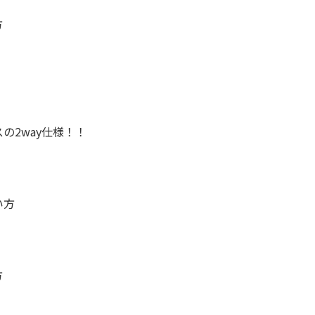
方
の2way仕様！！
い方
方