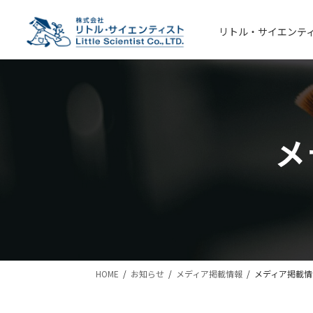
コ
ナ
ン
ビ
リトル・サイエンテ
テ
ゲ
ン
ー
ツ
シ
へ
ョ
ス
ン
キ
に
メ
ッ
移
プ
動
HOME
お知らせ
メディア掲載情報
メディア掲載情