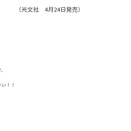
本
（光文社 4月24日発売
）
で、
さい！！