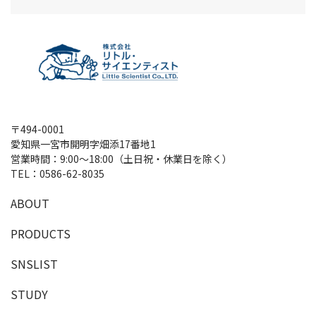
〒494-0001
愛知県一宮市開明字畑添17番地1
営業時間：9:00～18:00（土日祝・休業日を除く）
TEL：
0586-62-8035
A
B
O
U
T
P
R
O
D
U
C
T
S
SNSLIST
S
T
U
D
Y