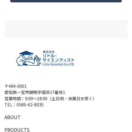
〒494-0001
愛知県一宮市開明字畑添17番地1
営業時間：9:00～18:00（土日祝・休業日を除く）
TEL：
0586-62-8035
A
B
O
U
T
P
R
O
D
U
C
T
S