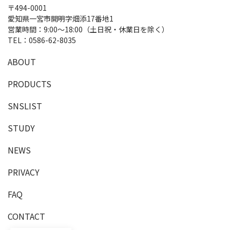
〒494-0001
愛知県一宮市開明字畑添17番地1
営業時間：9:00～18:00（土日祝・休業日を除く）
TEL：
0586-62-8035
A
B
O
U
T
P
R
O
D
U
C
T
S
SNSLIST
S
T
U
D
Y
NEWS
PRIVACY
F
A
Q
C
O
N
T
A
C
T