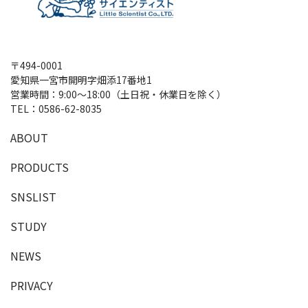
〒494-0001
愛知県一宮市開明字畑添17番地1
営業時間：9:00～18:00（土日祝・休業日を除く）
TEL：
0586-62-8035
A
B
O
U
T
P
R
O
D
U
C
T
S
SNSLIST
S
T
U
D
Y
NEWS
PRIVACY