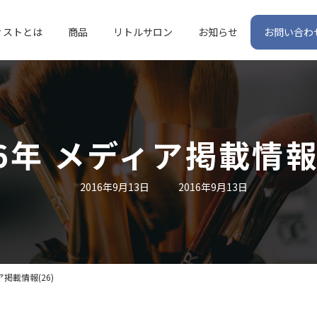
ィストとは
商品
リトルサロン
お知らせ
お問い合わ
16年 メディア掲載情報(
最
2016年9月13日
2016年9月13日
終
更
新
日
時
:
ア掲載情報(26)