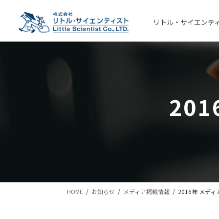
コ
ナ
ン
ビ
リトル・サイエンテ
テ
ゲ
ン
ー
ツ
シ
へ
ョ
ス
ン
キ
に
20
ッ
移
プ
動
HOME
お知らせ
メディア掲載情報
2016年 メディ