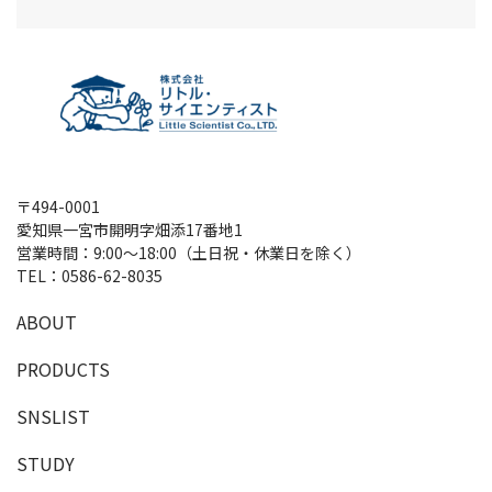
〒494-0001
愛知県一宮市開明字畑添17番地1
営業時間：9:00～18:00（土日祝・休業日を除く）
TEL：
0586-62-8035
A
B
O
U
T
P
R
O
D
U
C
T
S
SNSLIST
S
T
U
D
Y