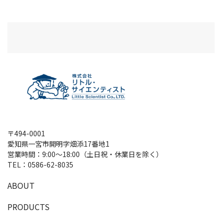
〒494-0001
愛知県一宮市開明字畑添17番地1
営業時間：9:00～18:00（土日祝・休業日を除く）
TEL：
0586-62-8035
A
B
O
U
T
P
R
O
D
U
C
T
S