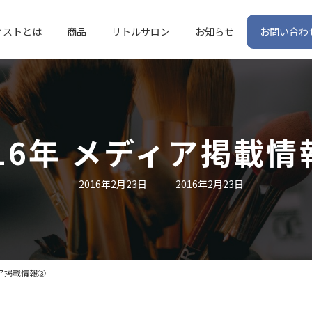
ィストとは
商品
リトルサロン
お知らせ
お問い合わ
016年 メディア掲載情
最
2016年2月23日
2016年2月23日
終
更
新
日
時
:
ィア掲載情報③