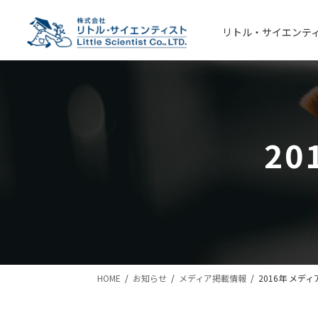
コ
ナ
ン
ビ
リトル・サイエンテ
テ
ゲ
ン
ー
ツ
シ
へ
ョ
ス
ン
キ
に
2
ッ
移
プ
動
HOME
お知らせ
メディア掲載情報
2016年 メデ