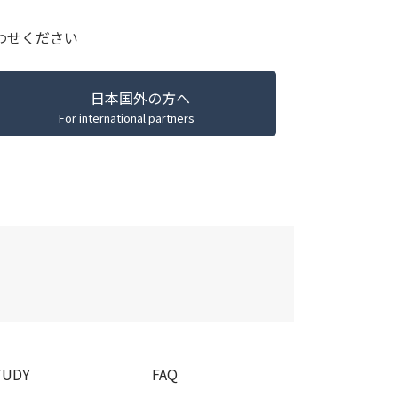
わせください
日本国外の方へ
For international partners
T
U
D
Y
F
A
Q