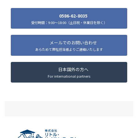
◯高温や直射日光をさけて
保管してください。
0586-62-8035
◯天然成分配合により澱が
受付時間：9:00～18:00（土日祝・休業日を除く）
発生したり、色や匂いなど
に変化がみられることがあ
りますが、品質には問題あ
メールでのお問い合わせ
りません。
あらためて弊社担当者よりご連絡いたします
水、BG、ヒドロキシエチル
セルロース、モモ種子エキ
日本国外の方へ
ス、チャ葉エキス、ゼニア
For international partners
オイ花エキス、カミツレ花
エキス、ボタンエキス、ビ
ターオレンジ果皮エキス、
セイヨウサンザシ果実エキ
ス、サンザシエキス、シソ
葉エキス、マグワ根皮エキ
ス、メドウフォーム-δ-ラク
成分
トン、γ－ドコサラクトン、