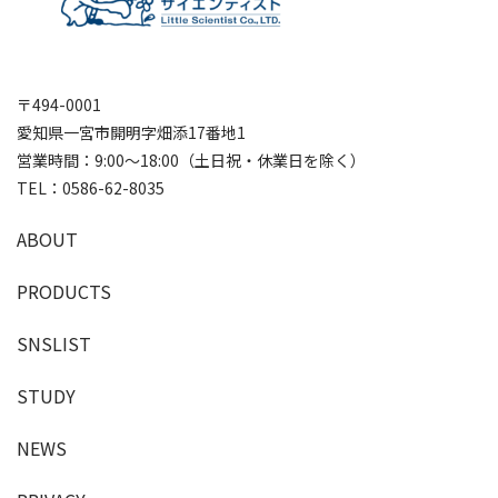
グリチルリチン酸2K、アラ
ントイン、レシチン、セテア
リルアルコール、PEG-40水
添ヒマシ油、ポリソルベー
〒494-0001
ト８０、トリ（カプリル酸
愛知県一宮市開明字畑添17番地1
／カプリン酸）グリセリ
営業時間：9:00～18:00（土日祝・休業日を除く）
ル、エタノール、グリセリ
TEL：
0586-62-8035
ン、トコフェロール、クエン
酸、フェノキシエタノー
A
B
O
U
T
ル、メチルパラベン
P
R
O
D
U
C
T
S
販売名
フィトジアネーゼ
容量
30mL(ボトル)/200g(パウチ)
SNSLIST
S
T
U
D
Y
NEWS