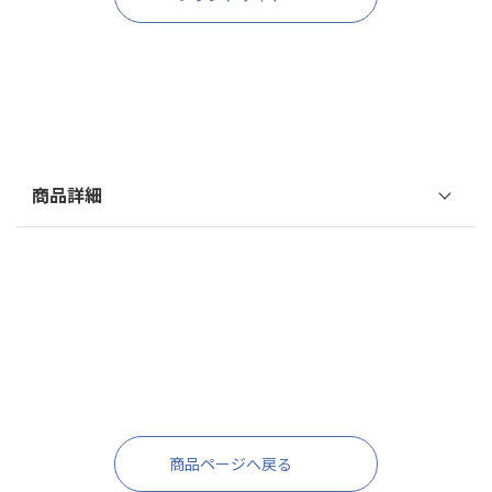
商品詳細
香り
無香料
髪をよく濡らして、シャンプ
ー1プッシュに対し本品3プ
ッシュを目安に添加したも
使用方法
のを軽く泡立てて髪全体に
のばします。頭皮をマッサー
ジするように洗い、よくす
商品ページへ戻る
すいでください。