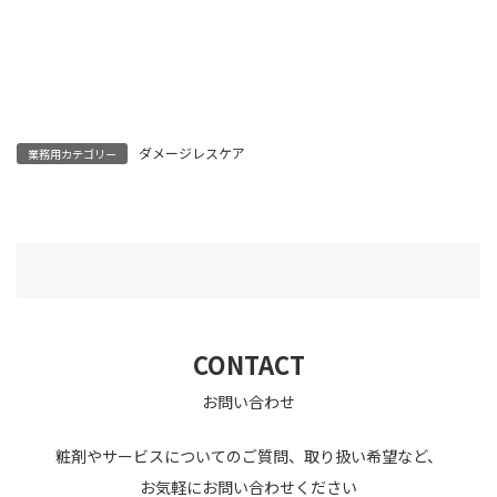
◯頭皮に傷、はれもの、湿
疹等異常があるときは使用
しないでください。
お肌に異常が生じていない
かよく注意して使用してくだ
ダメージレスケア
業務用カテゴリー
さい。お肌に合わないとき
は、ご使用をおやめくださ
い。
◯赤み、刺激、色抜け（白
斑等）、黒ずみなどの異常
がでたら使用を中止し、皮
膚科専門医等へご相談くだ
ご注意
さい。
CONTACT
◯目に入った時は、すぐに
お問い合わせ
水でよく洗い流してくださ
い。
粧剤やサービスについてのご質問、取り扱い希望など、
◯乳幼児の手の届かないと
ころに保管してください。
お気軽にお問い合わせください