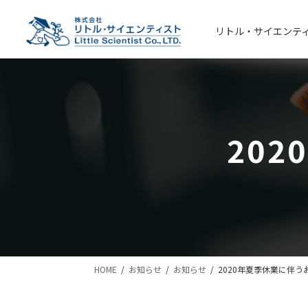
コ
ナ
ン
ビ
リトル・サイエンテ
テ
ゲ
ン
ー
ツ
シ
へ
ョ
ス
ン
キ
に
20
ッ
移
プ
動
HOME
お知らせ
お知らせ
2020年夏季休業に伴う