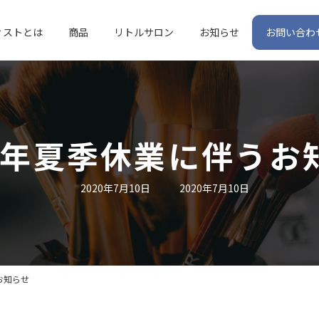
ィストとは
商品
リトルサロン
お知らせ
お問い合わ
20年夏季休業に伴うお
最
2020年7月10日
2020年7月10日
終
更
新
日
時
:
お知らせ