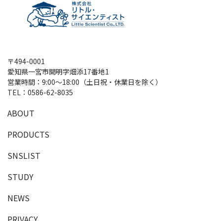
〒494-0001
愛知県一宮市開明字畑添17番地1
営業時間：9:00～18:00（土日祝・休業日を除く）
TEL：
0586-62-8035
A
B
O
U
T
P
R
O
D
U
C
T
S
SNSLIST
S
T
U
D
Y
NEWS
PRIVACY