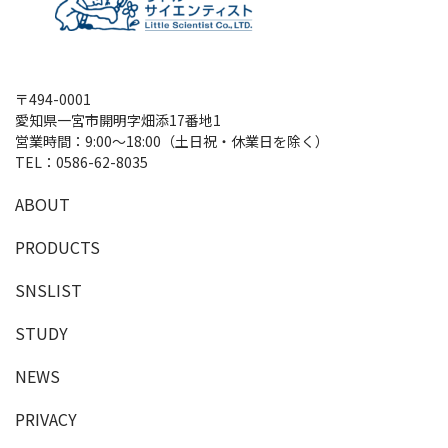
〒494-0001
愛知県一宮市開明字畑添17番地1
営業時間：9:00～18:00（土日祝・休業日を除く）
TEL：
0586-62-8035
A
B
O
U
T
P
R
O
D
U
C
T
S
SNSLIST
S
T
U
D
Y
NEWS
PRIVACY