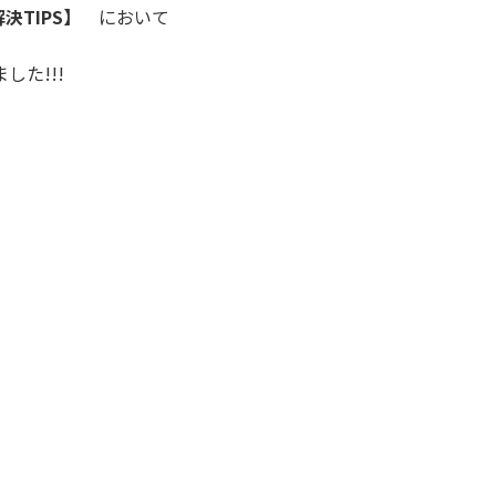
TIPS】
において
た!!!