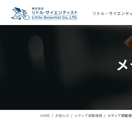
コ
ナ
ン
ビ
リトル・サイエンテ
テ
ゲ
ン
ー
ツ
シ
へ
ョ
ス
ン
キ
に
メ
ッ
移
プ
動
HOME
お知らせ
メディア掲載情報
メディア掲載情