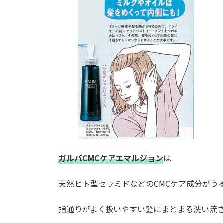
ガルバCMCケアエマルジョン
は
天然ヒト型セラミドなどのCMCケア成分がう
指通りがよく扱いやすい髪にまとまる洗い流さ