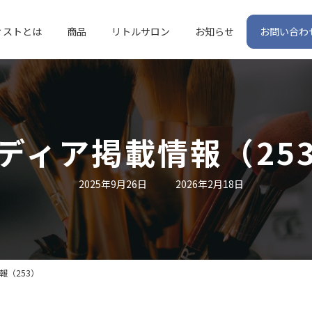
ィストとは
商品
リトルサロン
お知らせ
お問い合わ
ディア掲載情報（25
最
2025年9月26日
2026年2月18日
終
更
新
日
時
:
報（253）