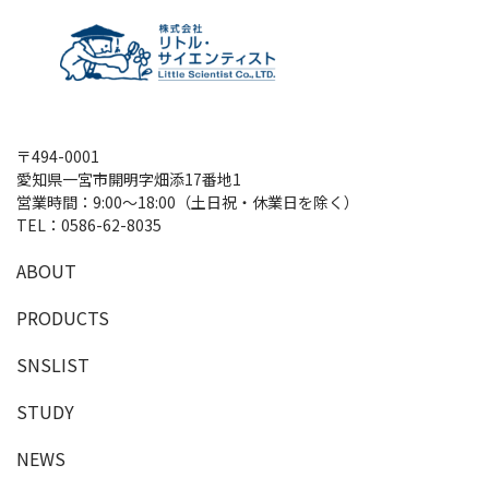
〒494-0001
愛知県一宮市開明字畑添17番地1
営業時間：9:00～18:00（土日祝・休業日を除く）
TEL：
0586-62-8035
A
B
O
U
T
P
R
O
D
U
C
T
S
SNSLIST
S
T
U
D
Y
NEWS