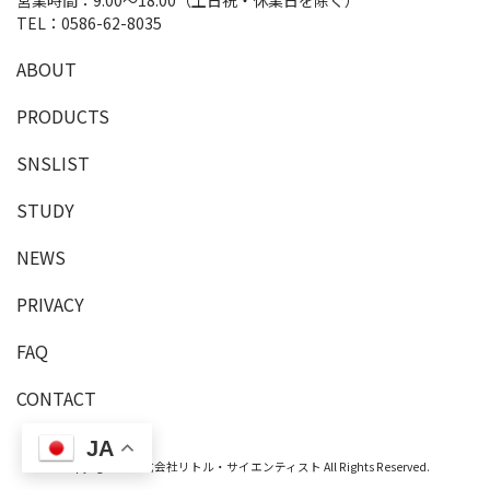
TEL：
0586-62-8035
A
B
O
U
T
P
R
O
D
U
C
T
S
SNSLIST
S
T
U
D
Y
NEWS
PRIVACY
F
A
Q
C
O
N
T
A
C
T
JA
Copyright © 株式会社リトル・サイエンティスト All Rights Reserved.