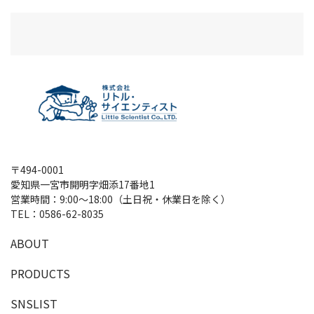
〒494-0001
愛知県一宮市開明字畑添17番地1
営業時間：9:00～18:00（土日祝・休業日を除く）
TEL：
0586-62-8035
A
B
O
U
T
P
R
O
D
U
C
T
S
SNSLIST