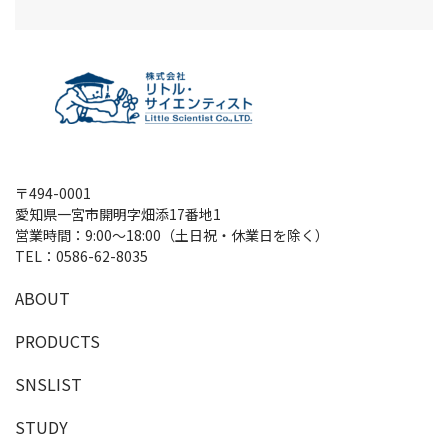
〒494-0001
愛知県一宮市開明字畑添17番地1
営業時間：9:00～18:00（土日祝・休業日を除く）
TEL：
0586-62-8035
A
B
O
U
T
P
R
O
D
U
C
T
S
SNSLIST
S
T
U
D
Y