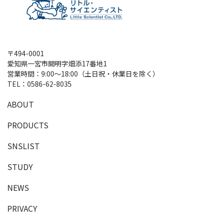
〒494-0001
愛知県一宮市開明字畑添17番地1
営業時間：9:00～18:00（土日祝・休業日を除く）
TEL：
0586-62-8035
A
B
O
U
T
P
R
O
D
U
C
T
S
SNSLIST
S
T
U
D
Y
NEWS
PRIVACY