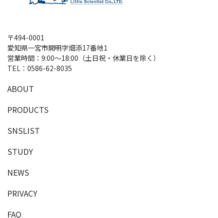
〒494-0001
愛知県一宮市開明字畑添17番地1
営業時間：9:00～18:00（土日祝・休業日を除く）
TEL：
0586-62-8035
A
B
O
U
T
P
R
O
D
U
C
T
S
SNSLIST
S
T
U
D
Y
NEWS
PRIVACY
F
A
Q