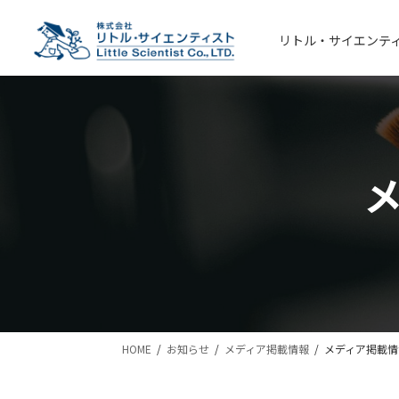
コ
ナ
ン
ビ
リトル・サイエンテ
テ
ゲ
ン
ー
ツ
シ
へ
ョ
ス
ン
キ
に
ッ
移
プ
動
HOME
お知らせ
メディア掲載情報
メディア掲載情