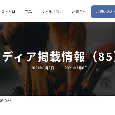
ィストとは
商品
リトルサロン
お知らせ
お問い合わ
メディア掲載情報（85
最
2021年1月8日
2021年1月8日
終
更
新
日
時
:
報（85）