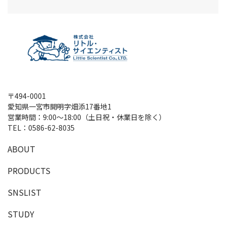
〒494-0001
愛知県一宮市開明字畑添17番地1
営業時間：9:00～18:00（土日祝・休業日を除く）
TEL：
0586-62-8035
A
B
O
U
T
P
R
O
D
U
C
T
S
SNSLIST
S
T
U
D
Y