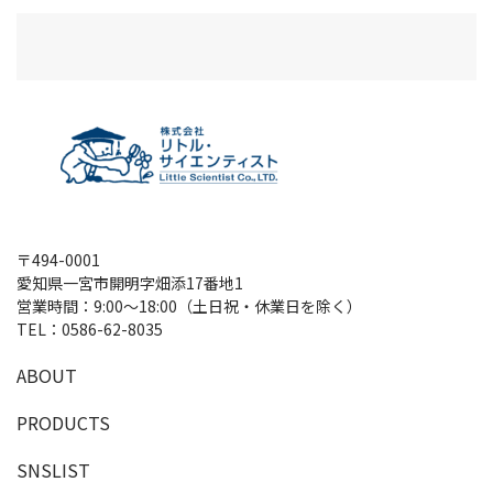
〒494-0001
愛知県一宮市開明字畑添17番地1
営業時間：9:00～18:00（土日祝・休業日を除く）
TEL：
0586-62-8035
A
B
O
U
T
P
R
O
D
U
C
T
S
SNSLIST