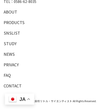
TEL：
0586-62-8035
A
B
O
U
T
P
R
O
D
U
C
T
S
SNSLIST
S
T
U
D
Y
NEWS
PRIVACY
F
A
Q
C
O
N
T
A
C
T
JA
Copyright © 株式会社リトル・サイエンティスト All Rights Reserved.