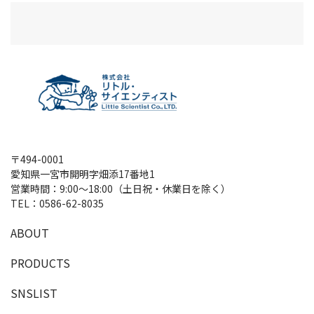
〒494-0001
愛知県一宮市開明字畑添17番地1
営業時間：9:00～18:00（土日祝・休業日を除く）
TEL：
0586-62-8035
A
B
O
U
T
P
R
O
D
U
C
T
S
SNSLIST