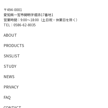
〒494-0001
愛知県一宮市開明字畑添17番地1
営業時間：9:00～18:00（土日祝・休業日を除く）
TEL：
0586-62-8035
A
B
O
U
T
P
R
O
D
U
C
T
S
SNSLIST
S
T
U
D
Y
NEWS
PRIVACY
F
A
Q
C
O
N
T
A
C
T