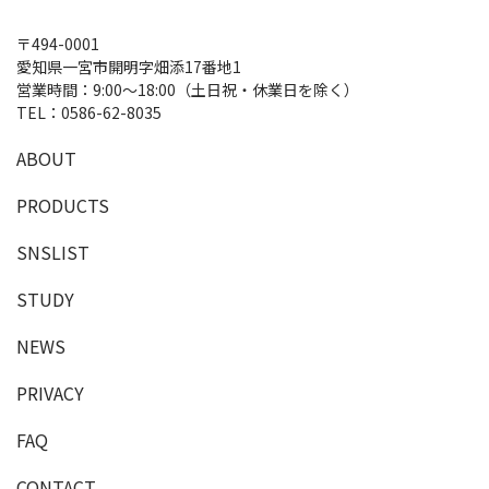
〒494-0001
愛知県一宮市開明字畑添17番地1
営業時間：9:00～18:00（土日祝・休業日を除く）
TEL：
0586-62-8035
A
B
O
U
T
P
R
O
D
U
C
T
S
SNSLIST
S
T
U
D
Y
NEWS
PRIVACY
F
A
Q
C
O
N
T
A
C
T