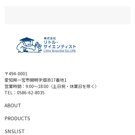
〒494-0001
愛知県一宮市開明字畑添17番地1
営業時間：9:00～18:00（土日祝・休業日を除く）
TEL：
0586-62-8035
A
B
O
U
T
P
R
O
D
U
C
T
S
SNSLIST