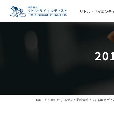
コ
ナ
ン
ビ
リトル・サイエンテ
テ
ゲ
ン
ー
ツ
シ
へ
ョ
ス
ン
キ
に
2
ッ
移
プ
動
HOME
お知らせ
メディア掲載情報
2016年 メデ