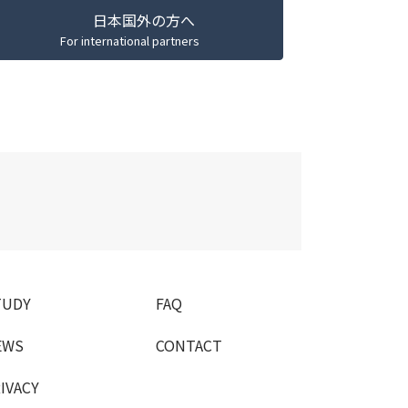
日本国外の方へ
For international partners
T
U
D
Y
F
A
Q
EWS
C
O
N
T
A
C
T
IVACY