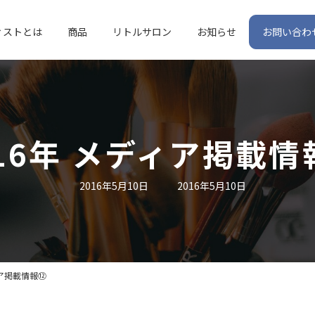
ィストとは
商品
リトルサロン
お知らせ
お問い合わ
016年 メディア掲載情
最
2016年5月10日
2016年5月10日
終
更
新
日
時
:
ィア掲載情報⑫