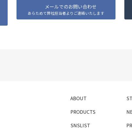
メールでのお問い合わせ
あらためて弊社担当者よりご連絡いたします
A
B
O
U
T
S
P
R
O
D
U
C
T
S
N
SNSLIST
PR