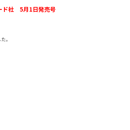
ード社
5月1日発売号
した。