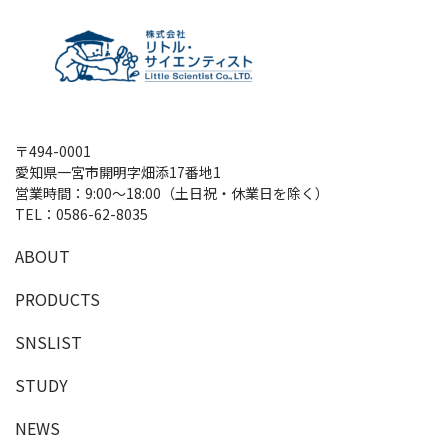
〒494-0001
愛知県一宮市開明字畑添17番地1
営業時間：9:00～18:00（土日祝・休業日を除く）
TEL：
0586-62-8035
A
B
O
U
T
P
R
O
D
U
C
T
S
SNSLIST
S
T
U
D
Y
NEWS